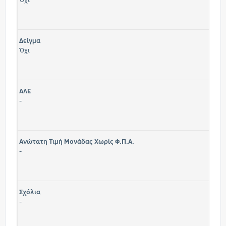
Δείγμα
Όχι
ΑΛΕ
-
Ανώτατη Τιμή Μονάδας Χωρίς Φ.Π.Α.
-
Σχόλια
-